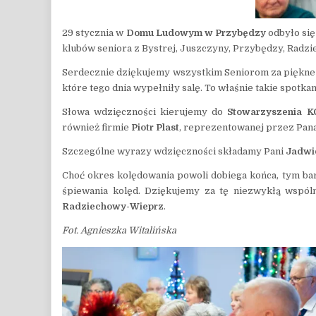
29 stycznia w
Domu Ludowym w Przybędzy
odbyło się
klubów seniora z Bystrej, Juszczyny, Przybędzy, Radz
Serdecznie dziękujemy wszystkim Seniorom za piękne k
które tego dnia wypełniły salę. To właśnie takie spotka
Słowa wdzięczności kierujemy do
Stowarzyszenia 
również firmie
Piotr Plast
, reprezentowanej przez Pana 
Szczególne wyrazy wdzięczności składamy Pani
Jadwi
Choć okres kolędowania powoli dobiega końca, tym bar
śpiewania kolęd. Dziękujemy za tę niezwykłą wspól
Radziechowy-Wieprz
.
Fot. Agnieszka Witalińska