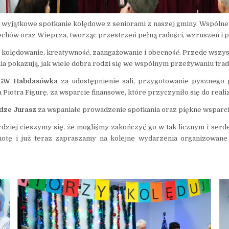
 wyjątkowe spotkanie kolędowe z seniorami z naszej gminy. Wspólne
iechów oraz Wieprza, tworząc przestrzeń pełną radości, wzruszeń i 
olędowanie, kreatywność, zaangażowanie i obecność. Przede wszyst
nia pokazują, jak wiele dobra rodzi się we wspólnym przeżywaniu trad
KGW Habdasówka
za udostępnienie sali, przygotowanie pysznego
Piotra Figurę, za wsparcie finansowe, które przyczyniło się do reali
dze Jurasz
za wspaniałe prowadzenie spotkania oraz piękne wspar
dziej cieszymy się, że mogliśmy zakończyć go w tak licznym i ser
notę i już teraz zapraszamy na kolejne wydarzenia organizowan