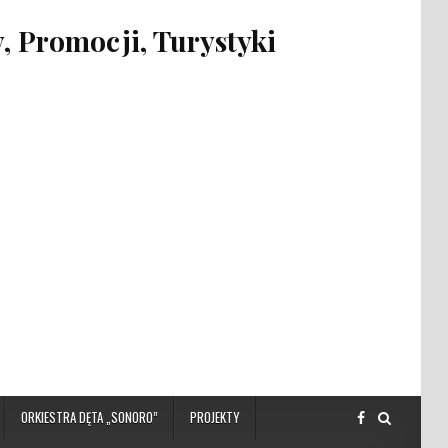
 Promocji, Turystyki
ORKIESTRA DĘTA „SONORO”
PROJEKTY