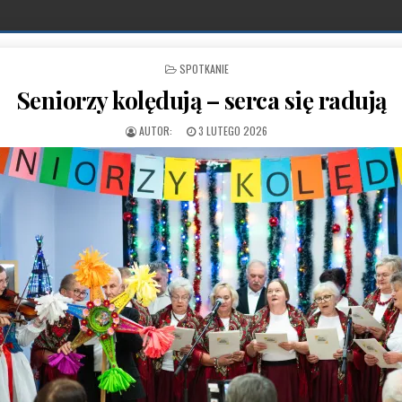
POSTED IN
SPOTKANIE
Seniorzy kolędują – serca się radują
PUBLISHED DATE:
3 LUTEGO 2026