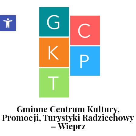
Skip to content
Open toolbar
Gminne Centrum Kultury,
Promocji, Turystyki Radziechowy
– Wieprz