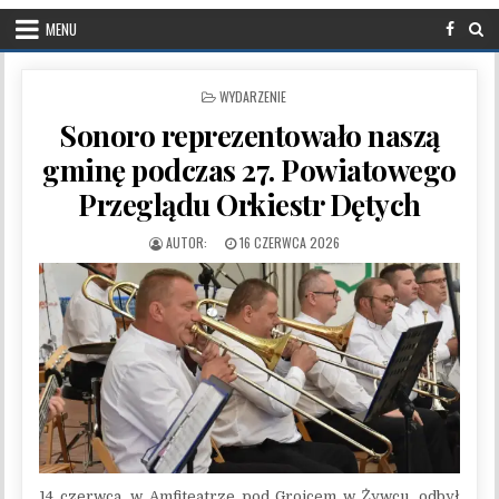
MENU
POSTED IN
WYDARZENIE
Sonoro reprezentowało naszą
gminę podczas 27. Powiatowego
Przeglądu Orkiestr Dętych
PUBLISHED DATE:
16 CZERWCA 2026
14 czerwca, w Amfiteatrze pod Grojcem w Żywcu, odbył