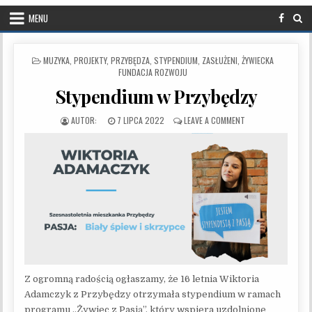
MENU
POSTED IN
MUZYKA
,
PROJEKTY
,
PRZYBĘDZA
,
STYPENDIUM
,
ZASŁUŻENI
,
ŻYWIECKA
FUNDACJA ROZWOJU
Stypendium w Przybędzy
PUBLISHED DATE:
ON STYPENDIUM W 
7 LIPCA 2022
LEAVE A COMMENT
Z ogromną radością ogłaszamy, że 16 letnia Wiktoria
Adamczyk z Przybędzy otrzymała stypendium w ramach
programu „Żywiec z Pasją”, który wspiera uzdolnione