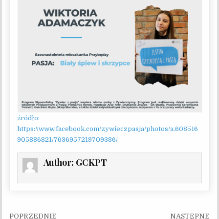
źródło:
https://www.facebook.com/zywieczpasja/photos/a.608516
905886821/7636957219709386/
Author:
GCKPT
Nawigacja wpisu