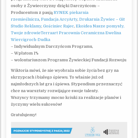
osoby z Żywiecczyzny dzięki Darczyńcom: –
Producentom z pasją
RYNEK piekarnia
rzemieślnicza
,
Fundacja ArcyArty
,
Drukarnia Żywiec – Git
Studio Reklamy
,
Gościniec Rajec
,
Ekoidea Nasze pomysły,
Twoje zdrowie
Terraart Pracownia Ceramiczna Ewelina
Wiercigroch-Dudka
– Indywidualnym Darczyńcom Programu,
– Wpłatom 1%
– wolontariuszom Programu Żywieckiej Fundacji Rozwoju
Wiktoria mówi, że nie wyobraża sobie życia bez gry na
skrzypcach i białego śpiewu. To właśnie już od
najmłodszych lat gra i śpiewa. Stypendium przeznaczyć
chce na warsztaty rozwijające swoje talenty.
Wszyscy trzymamy mocno kciuki za realizacje planów i
życzymy wielu sukcesów!
Gratulujemy!