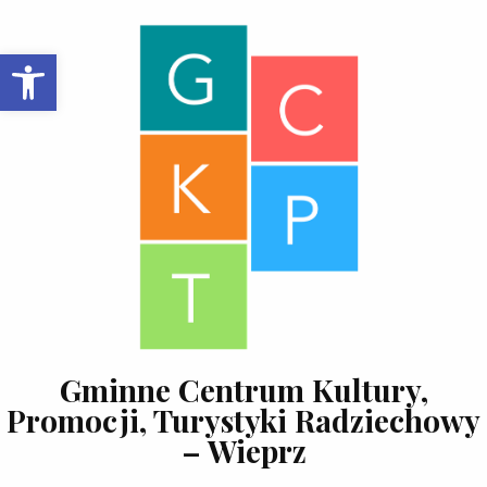
Skip to content
Open toolbar
Gminne Centrum Kultury,
Promocji, Turystyki Radziechowy
– Wieprz