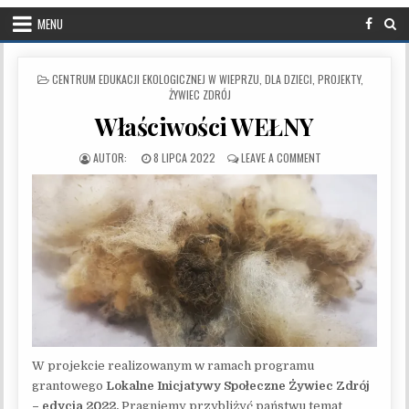
MENU
POSTED IN
CENTRUM EDUKACJI EKOLOGICZNEJ W WIEPRZU
,
DLA DZIECI
,
PROJEKTY
,
ŻYWIEC ZDRÓJ
Właściwości WEŁNY
PUBLISHED DATE:
ON WŁAŚCIWOŚCI W
8 LIPCA 2022
LEAVE A COMMENT
W projekcie realizowanym w ramach programu
grantowego
Lokalne Inicjatywy Społeczne Żywiec Zdrój
– edycja 2022.
Pragniemy przybliżyć państwu temat