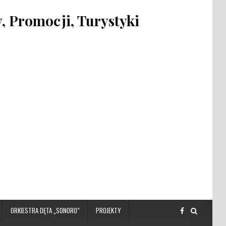
 Promocji, Turystyki
ORKIESTRA DĘTA „SONORO”
PROJEKTY