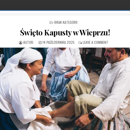
POSTED IN
BRAK KATEGORII
Święto Kapusty w Wieprzu!
PUBLISHED DATE:
ON ŚWIĘTO KA
14 PAŹDZIERNIKA 2025
LEAVE A COMMENT