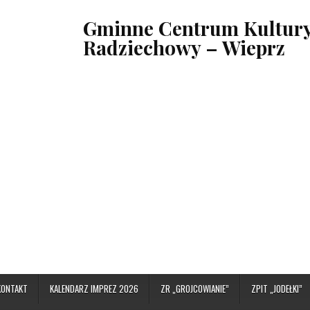
Gminne Centrum Kultury,
Radziechowy – Wieprz
KONTAKT
KALENDARZ IMPREZ 2026
ZR „GROJCOWIANIE”
ZPIT „JODEŁKI”