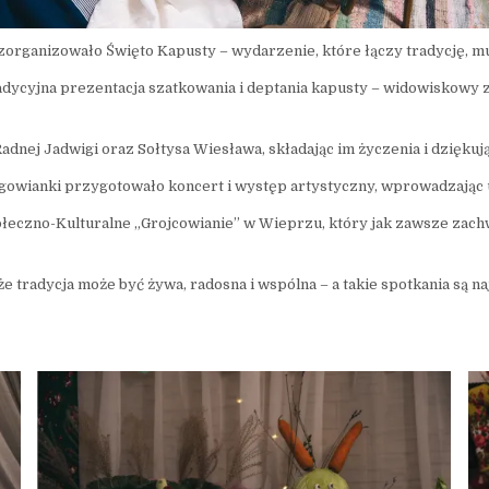
zorganizowało Święto Kapusty – wydarzenie, które łączy tradycję, m
cyjna prezentacja szatkowania i deptania kapusty – widowiskowy zwy
nej Jadwigi oraz Sołtysa Wiesława, składając im życzenia i dziękując
ugowianki przygotowało koncert i występ artystyczny, wprowadzając 
eczno-Kulturalne „Grojcowianie” w Wieprzu, który jak zawsze zach
e tradycja może być żywa, radosna i wspólna – a takie spotkania są 