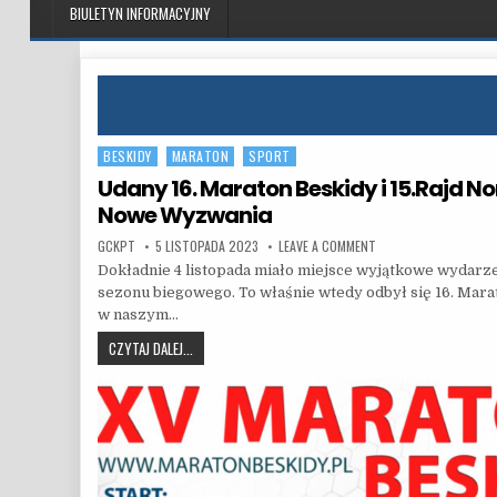
BIULETYN INFORMACYJNY
BESKIDY
MARATON
SPORT
Posted in
Udany 16. Maraton Beskidy i 15.Rajd No
Nowe Wyzwania
AUTHOR:
PUBLISHED DATE:
ON UDANY 16. MARATO
GCKPT
5 LISTOPADA 2023
LEAVE A COMMENT
Dokładnie 4 listopada miało miejsce wyjątkowe wydarz
sezonu biegowego. To właśnie wtedy odbył się 16. Marat
w naszym…
UDANY 16. MARATON BESKIDY I 15.RAJD NORDIC WALKI
CZYTAJ DALEJ...