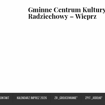
Gminne Centrum Kultury,
Radziechowy – Wieprz
KONTAKT
KALENDARZ IMPREZ 2026
ZR „GROJCOWIANIE”
ZPIT „JODEŁKI”