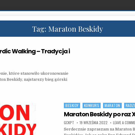
Tag:
Maraton Beskidy
rdic Walking – Tradycja i
N BESKIDY I 15.RAJD NORDIC WALKING – TRADYCJA I NOWE WYZWANIA
enie, które stanowiło ukoronowanie
on Beskidy, najstarszy bieg górski
NG – TRADYCJA I NOWE WYZWANIA
BESKIDY
KONKURS
MARATON
RADZ
Posted in
Maraton Beskidy po raz 
AUTHOR:
PUBLISHED DATE:
GCKPT
19 WRZEŚNIA 2022
LEAVE A COMM
Serdecznie zapraszam na Maraton B