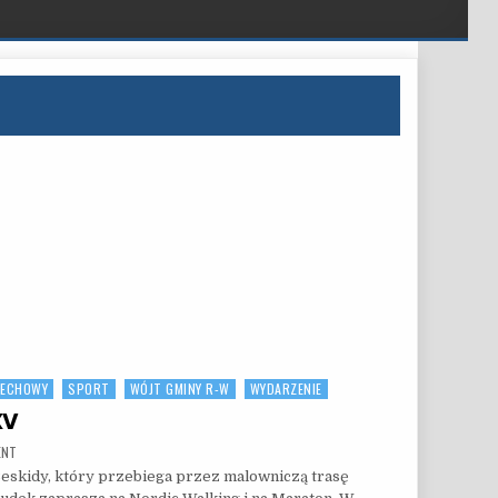
IECHOWY
SPORT
WÓJT GMINY R-W
WYDARZENIE
XV
ON MARATON BESKIDY PO RAZ XV
ENT
eskidy, który przebiega przez malowniczą trasę