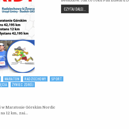
Beskidów. Jak co roku Pan Edward D
MARATON BESKIDY PO RAZ XV
CZYTAJ DALEJ...
MARATON
RADZIECHOWY
SPORT
JĘCIA
ŻYWIEC ZDRÓJ
ON BESKIDY.
ki w Maratonie Górskim Nordic
na 12 km., zaś…