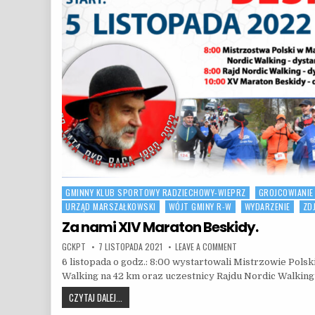
GMINNY KLUB SPORTOWY RADZIECHOWY-WIEPRZ
GROJCOWIANIE
Posted in
URZĄD MARSZAŁKOWSKI
WÓJT GMINY R-W
WYDARZENIE
ZD
Za nami XIV Maraton Beskidy.
AUTHOR:
PUBLISHED DATE:
ON ZA NAMI XIV MARAT
GCKPT
7 LISTOPADA 2021
LEAVE A COMMENT
6 listopada o godz.: 8:00 wystartowali Mistrzowie Pols
Walking na 42 km oraz uczestnicy Rajdu Nordic Walking 
ZA NAMI XIV MARATON BESKIDY.
CZYTAJ DALEJ...