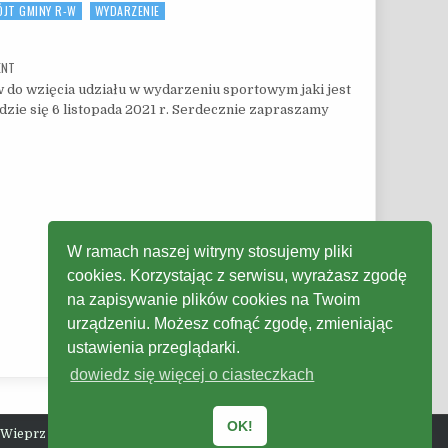
JT GMINY R-W
WYDARZENIE
ON XIV MARATON BESKIDY
ENT
do wzięcia udziału w wydarzeniu sportowym jaki jest
ie się 6 listopada 2021 r. Serdecznie zapraszamy
W ramach naszej witryny stosujemy pliki
cookies. Korzystając z serwisu, wyrażasz zgodę
na zapisywanie plików cookies na Twoim
urządzeniu. Możesz cofnąć zgodę, zmieniając
ustawienia przeglądarki.
dowiedz się więcej o ciasteczkach
OK!
 Wieprz