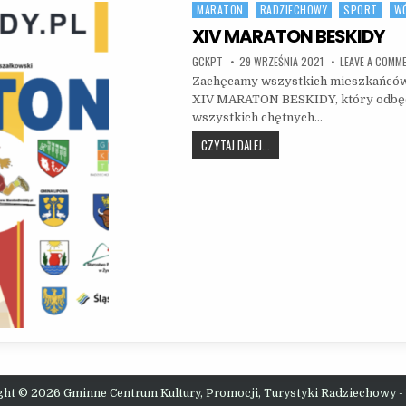
MARATON
RADZIECHOWY
SPORT
WÓ
Posted in
XIV MARATON BESKIDY
AUTHOR:
PUBLISHED DATE:
GCKPT
29 WRZEŚNIA 2021
LEAVE A COMM
Zachęcamy wszystkich mieszkańców 
XIV MARATON BESKIDY, który odbędz
wszystkich chętnych…
XIV MARATON BESKIDY
CZYTAJ DALEJ...
ght © 2026 Gminne Centrum Kultury, Promocji, Turystyki Radziechowy -