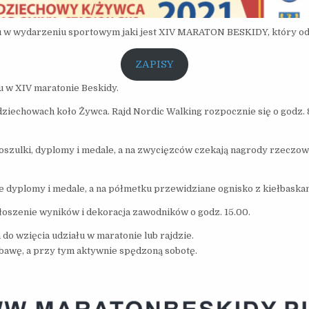
w wydarzeniu sportowym jaki jest XIV MARATON BESKIDY, który odbę
ZAPISY
 w XIV maratonie Beskidy.
dziechowach koło Żywca. Rajd Nordic Walking rozpocznie się o godz. 
szulki, dyplomy i medale, a na zwycięzców czekają nagrody rzeczow
 dyplomy i medale, a na półmetku przewidziane ognisko z kiełbask
łoszenie wyników i dekoracja zawodników o godz. 15.00.
do wzięcia udziału w maratonie lub rajdzie.
abawę, a przy tym aktywnie spędzoną sobotę.