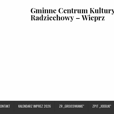
Gminne Centrum Kultury,
Radziechowy – Wieprz
KONTAKT
KALENDARZ IMPREZ 2026
ZR „GROJCOWIANIE”
ZPIT „JODEŁKI”