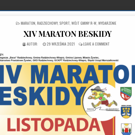
POSTED IN
MARATON
,
RADZIECHOWY
,
SPORT
,
WÓJT GMINY R-W
,
WYDARZENIE
XIV MARATON BESKIDY
PUBLISHED DATE:
ON XIV MARATON
29 WRZEŚNIA 2021
LEAVE A COMMENT