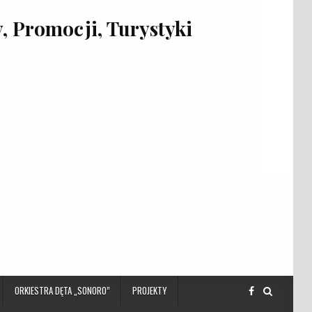
 Promocji, Turystyki
ORKIESTRA DĘTA „SONORO”
PROJEKTY