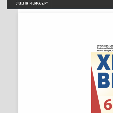
BIULETYN INFORMACYJNY