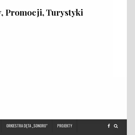
 Promocji, Turystyki
ORKIESTRA DĘTA „SONORO”
PROJEKTY