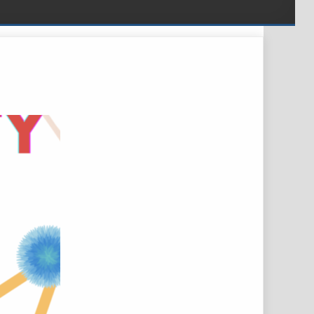
Z „PAJĄKÓW”