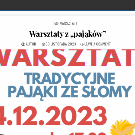
POSTED IN
WARSZTATY
Warsztaty z „pająków”
PUBLISHED DATE:
ON WARSZTATY 
30 LISTOPADA 2023
LEAVE A COMMENT