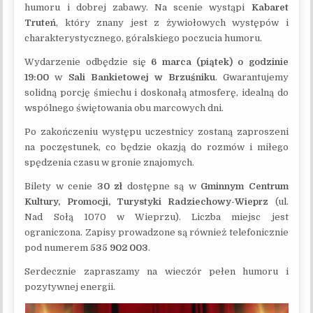
humoru i dobrej zabawy. Na scenie wystąpi
Kabaret
Truteń
, który znany jest z żywiołowych występów i
charakterystycznego, góralskiego poczucia humoru.
Wydarzenie odbędzie się
6 marca (piątek) o godzinie
19:00
w
Sali Bankietowej w Brzuśniku
. Gwarantujemy
solidną porcję śmiechu i doskonałą atmosferę, idealną do
wspólnego świętowania obu marcowych dni.
Po zakończeniu występu uczestnicy zostaną zaproszeni
na poczęstunek, co będzie okazją do rozmów i miłego
spędzenia czasu w gronie znajomych.
Bilety w cenie
30 zł
dostępne są w
Gminnym Centrum
Kultury, Promocji, Turystyki Radziechowy-Wieprz
(ul.
Nad Sołą 1070 w Wieprzu). Liczba miejsc jest
ograniczona. Zapisy prowadzone są również telefonicznie
pod numerem
535 902 003
.
Serdecznie zapraszamy na wieczór pełen humoru i
pozytywnej energii.