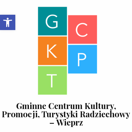
Skip to content
Open toolbar
Gminne Centrum Kultury,
Promocji, Turystyki Radziechowy
– Wieprz