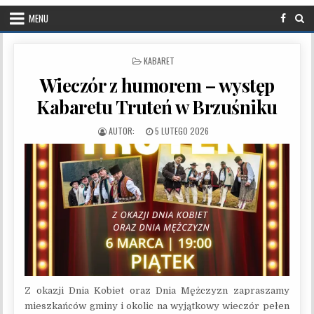
MENU
POSTED IN
KABARET
Wieczór z humorem – występ
Kabaretu Truteń w Brzuśniku
PUBLISHED DATE:
5 LUTEGO 2026
Z okazji Dnia Kobiet oraz Dnia Mężczyzn zapraszamy
mieszkańców gminy i okolic na wyjątkowy wieczór pełen