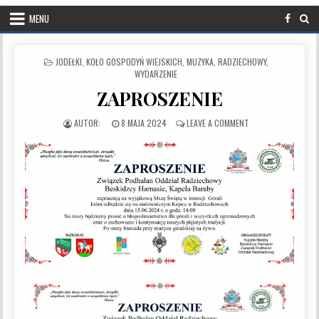
MENU
POSTED IN
JODEŁKI
,
KOŁO GOSPODYŃ WIEJSKICH
,
MUZYKA
,
RADZIECHOWY
,
WYDARZENIE
ZAPROSZENIE
PUBLISHED DATE:
ON ZAPROSZENIE
8 MAJA 2024
LEAVE A COMMENT