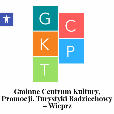
Skip to content
Open toolbar
Gminne Centrum Kultury,
Promocji, Turystyki Radziechowy
– Wieprz