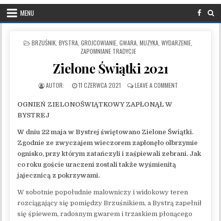
MENU
POSTED IN
BRZUŚNIK
,
BYSTRA
,
GROJCOWIANIE
,
GWARA
,
MUZYKA
,
WYDARZENIE
,
ZAPOMNIANE TRADYCJE
Zielone Świątki 2021
PUBLISHED DATE:
ON ZIELONE ŚWIĄT
11 CZERWCA 2021
LEAVE A COMMENT
OGNIEŃ ZIELONOŚWIĄTKOWY ZAPŁONĄŁ W
BYSTREJ
W dniu 22 maja w Bystrej świętowano Zielone Świątki.
Zgodnie ze zwyczajem wieczorem zapłonęło olbrzymie
ognisko, przy którym zatańczyli i zaśpiewali zebrani. Jak
co roku goście uraczeni zostali także wyśmienitą
jajecznicą z pokrzywami.
W sobotnie popołudnie malowniczy i widokowy teren
rozciągający się pomiędzy Brzuśnikiem, a Bystrą zapełnił
się śpiewem, radosnym gwarem i trzaskiem płonącego