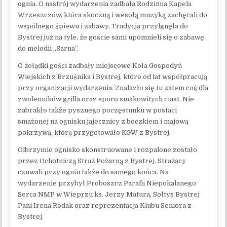
ognia. O nastrój wydarzenia zadbała Rodzinna Kapela
Wrzeszczów, która skoczną i wesołą muzyką zachęcali do
wspólnego śpiewu i zabawy. Tradycja przylgnęła do
Bystrej już na tyle, że goście sami upomnieli się o zabawę
do melodii „Sarna”.
O żołądki gości zadbały miejscowe Koła Gospodyń
Wiejskich z Brzuśnika i Bystrej, które od lat współpracują
przy organizacji wydarzenia. Znalazło się tu zatem coś dla
zwolenników grilla oraz sporo smakowitych ciast. Nie
zabrakło także pysznego poczęstunku w postaci
smażonej na ognisku jajecznicy z boczkiem i majową
pokrzywą, którą przygotowało KGW z Bystrej.
Olbrzymie ognisko skonstruowane i rozpalone zostało
przez Ochotniczą Straż Pożarną z Bystrej. Strażacy
czuwali przy ogniu także do samego końca. Na
wydarzenie przybył Proboszcz Parafii Niepokalanego
Serca NMP w Wieprzu ks. Jerzy Matura, Sołtys Bystrej
Pani Irena Rodak oraz reprezentacja Klubu Seniora z
Bystrej.