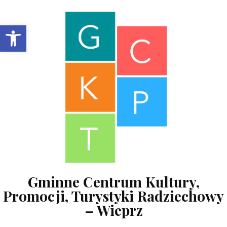
Skip to content
Open toolbar
Gminne Centrum Kultury,
Promocji, Turystyki Radziechowy
– Wieprz