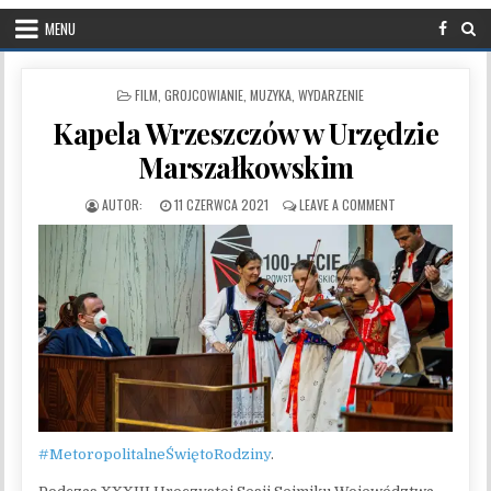
MENU
POSTED IN
FILM
,
GROJCOWIANIE
,
MUZYKA
,
WYDARZENIE
Kapela Wrzeszczów w Urzędzie
Marszałkowskim
PUBLISHED DATE:
ON KAPELA WRZE
11 CZERWCA 2021
LEAVE A COMMENT
#MetoropolitalneŚwiętoRodziny
.