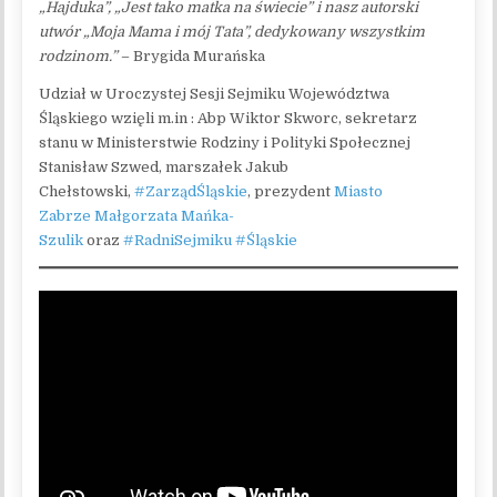
„Hajduka”, „Jest tako matka na świecie” i nasz autorski
utwór „Moja Mama i mój Tata”, dedykowany wszystkim
rodzinom.”
– Brygida Murańska
Udział w Uroczystej Sesji Sejmiku Województwa
Śląskiego wzięli m.in : Abp Wiktor Skworc, sekretarz
stanu w Ministerstwie Rodziny i Polityki Społecznej
Stanisław Szwed, marszałek Jakub
Chełstowski,
#ZarządŚląskie
, prezydent
Miasto
Zabrze
Małgorzata Mańka-
Szulik
oraz
#RadniSejmiku
#Śląskie