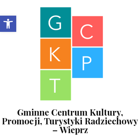
Skip to content
Open toolbar
Gminne Centrum Kultury,
Promocji, Turystyki Radziechowy
– Wieprz